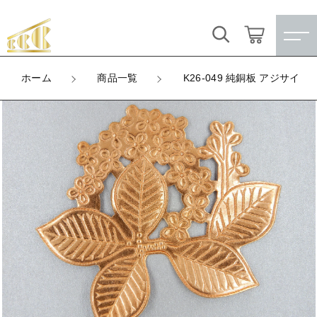
カートに商品を追加しました
キーワード検索
ログイン / 会員登録
ホーム
商品一覧
K26-049 純銅板 アジサイ
K26-049 純銅板 アジサイ
すべて
お気に入り
LOT
数量
こだわり検索
★訳ありアウトレット★
（税込）
親カテゴリ
【メッキ付】 製品
すべての商品
★訳ありアウトレット★
【メッキ付】 ブローチ台
子カテゴリ
ショッピングを続ける
【メッキ付】 製品
【はめこみパーツ】 銅板
【メッキ付】 ブローチ台
価格帯
カートを確認する
【はめこみパーツ】 アルミ板
【はめこみパーツ】 銅板
～