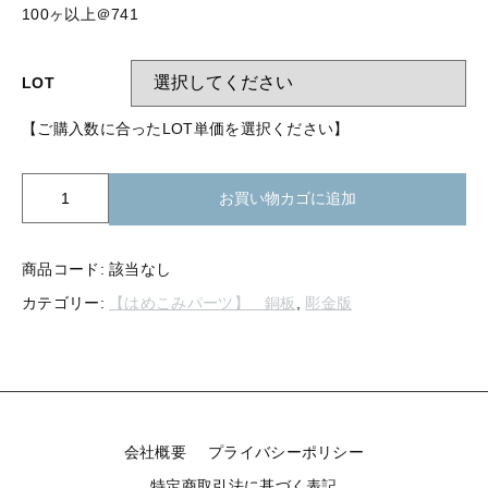
【留め金具】 指輪
100ヶ以上＠741
【留め金具】 ブローチピン
【留め金具】 イヤリング
【留め金具】 丸カン・小判カン
LOT
【留め金具】 クリップ・差込
【ご購入数に合ったLOT単価を選択ください】
【留め金具】 指輪
【留め金具】 マスク用クリップ
【留め金具】 ネクタイピン
K26-
【留め金具】 イヤリング
お買い物カゴに追加
049
【留め金具】 蝶タック
純
【留め金具】 クリップ・差込
銅
【留め金具】 タイタック
商品コード:
該当なし
板
カテゴリー:
【はめこみパーツ】 銅板
,
彫金版
ア
【留め金具】 スライダー
【留め金具】 マスク用クリップ
ジ
【留め金具】 ループタイ金具
サ
【留め金具】 ネクタイピン
イ
【留め金具】 スカーフ留め
個
【留め金具】 蝶タック
【留め金具】 スティックピン
会社概要
プライバシーポリシー
【留め金具】 帯留め
特定商取引法に基づく表記