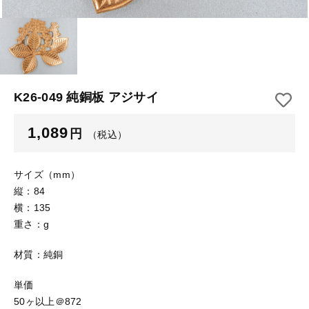
【はめこみパーツ】 アルミ板
【はめこみパーツ】 アミ
その他
【はめこみパーツ】 アミ
在庫あり
セール
【表金具】 皿・ミール皿
【表金具】 皿・ミール皿
並び順
【表金具】 浅皿
【表金具】 浅皿
K26-049 純銅板 アジサイ
【表金具】 押皿・挽物
【表金具】 押皿・挽物
1,089
円
（税込）
【表金具】 4ッ爪
【表金具】 4ッ爪
【表金具】 透かしパーツ
サイズ（mm）
縦：84
【表金具】 平板
【表金具】 透かしパーツ
横：135
重さ：g
【表金具】 プレート
【表金具】 平板
材質：純銅
【留め金具】 ブローチピン
【表金具】 プレート
【留め金具】 丸カン・小判カン
単価
50ヶ以上＠872