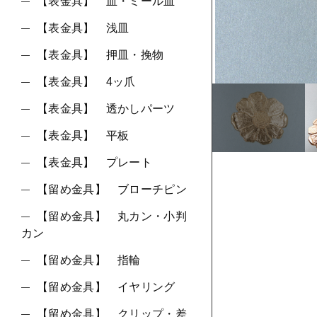
ショ
【表金具】 皿・ミール皿
【表金具】 浅皿
並び順
【表金具】 押皿・挽物
【表金具】 4ッ爪
【表金具】 透かしパーツ
【表金具】 平板
【表金具】 プレート
【留め金具】 ブローチピン
【留め金具】 丸カン・小判
カン
【留め金具】 指輪
【留め金具】 イヤリング
【留め金具】 クリップ・差