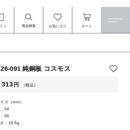
商品検索
イン
お気に入り
カート
ホーム
すべての商品
K26-091 純銅板 コスモス
★訳ありアウトレット★
（税込）
313
円
（税込）
【メッキ付】 製品
【メッキ付】 ブローチ台
イズ（mm）
【はめこみパーツ】 銅板
：54
：58
【はめこみパーツ】 アルミ板
さ：10.5g
ール