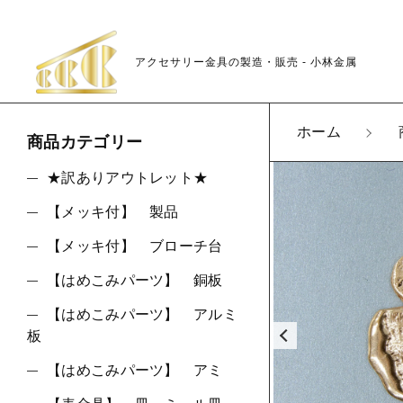
アクセサリー金具の製造・販売 - 小林金属
カートに商品を追
ホーム
商品カテゴリー
★訳ありアウトレット★
【メッキ付】 製品
K26
親カテゴリ
LOT
【メッキ付】 ブローチ台
数量
【はめこみパーツ】 銅板
【はめこみパーツ】 アルミ
板
価格帯
【はめこみパーツ】 アミ
～