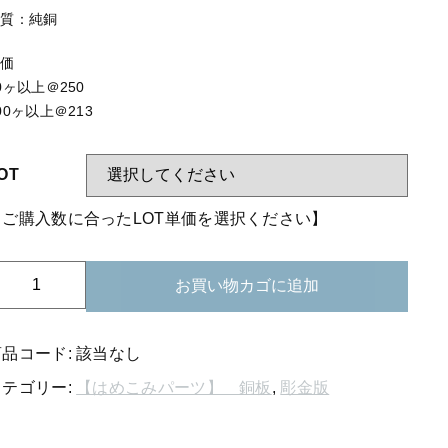
する
【はめこみパーツ】 アミ
材質：純銅
【表金具】 皿・ミール皿
単価
【表金具】 浅皿
0ヶ以上＠250
00ヶ以上＠213
【表金具】 押皿・挽物
【表金具】 4ッ爪
OT
【表金具】 透かしパーツ
【ご購入数に合ったLOT単価を選択ください】
【表金具】 平板
26-
【表金具】 プレート
お買い物カゴに追加
91
【留め金具】 ブローチピン
純
銅
商品コード:
該当なし
【留め金具】 丸カン・小判カン
板
カテゴリー:
【はめこみパーツ】 銅板
,
彫金版
コ
【留め金具】 指輪
ス
【留め金具】 イヤリング