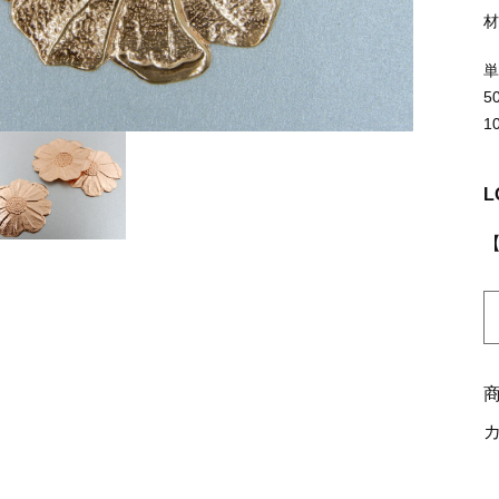
ッピングを続ける
カートを確認
5
1
L
K
0