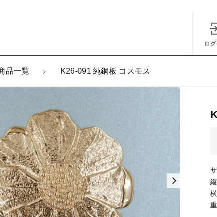
ログ
加しました
商品一覧
K26-091 純銅板 コスモス
-091 純銅板 コスモス
子カテゴリ
サ
縦
その他
横
重
在庫あり
セ