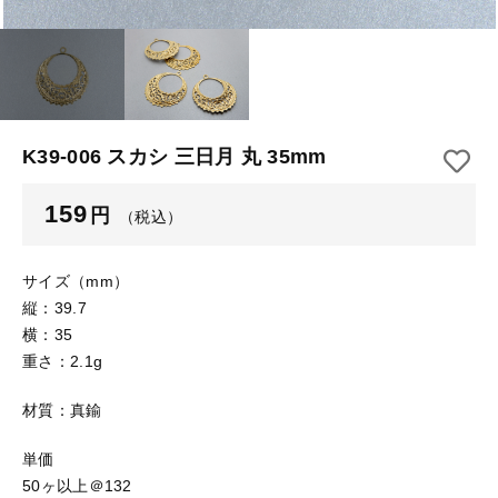
【はめこみパーツ】 アルミ板
【はめこみパーツ】 アミ
その他
【はめこみパーツ】 アミ
在庫あり
セール
【表金具】 皿・ミール皿
【表金具】 皿・ミール皿
並び順
【表金具】 浅皿
【表金具】 浅皿
K39-006 スカシ 三日月 丸 35mm
【表金具】 押皿・挽物
【表金具】 押皿・挽物
159
円
（税込）
【表金具】 4ッ爪
【表金具】 4ッ爪
【表金具】 透かしパーツ
サイズ（mm）
縦：39.7
【表金具】 平板
【表金具】 透かしパーツ
横：35
重さ：2.1g
【表金具】 プレート
【表金具】 平板
材質：真鍮
【留め金具】 ブローチピン
【表金具】 プレート
【留め金具】 丸カン・小判カン
単価
50ヶ以上＠132