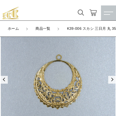
カートに商品を追加しました
キーワード検索
ログイン / 会員登録
ホーム
商品一覧
K39-006 スカシ 三日月 丸 3
K39-006 スカシ 三日月 丸 35mm
すべて
お気に入り
LOT
数量
こだわり検索
★訳ありアウトレット★
（税込）
親カテゴリ
【メッキ付】 製品
すべての商品
★訳ありアウトレット★
【メッキ付】 ブローチ台
子カテゴリ
ショッピングを続ける
【メッキ付】 製品
【はめこみパーツ】 銅板
【メッキ付】 ブローチ台
価格帯
カートを確認する
【はめこみパーツ】 アルミ板
【はめこみパーツ】 銅板
～