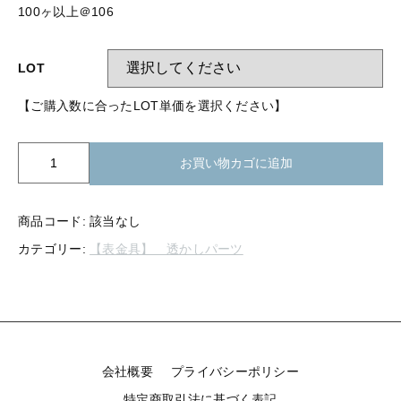
【留め金具】 指輪
100ヶ以上＠106
【留め金具】 ブローチピン
【留め金具】 イヤリング
【留め金具】 丸カン・小判カン
LOT
【留め金具】 クリップ・差込
【ご購入数に合ったLOT単価を選択ください】
【留め金具】 指輪
【留め金具】 マスク用クリップ
【留め金具】 ネクタイピン
K39-
【留め金具】 イヤリング
お買い物カゴに追加
006
【留め金具】 蝶タック
ス
【留め金具】 クリップ・差込
カ
【留め金具】 タイタック
商品コード:
該当なし
シ
カテゴリー:
【表金具】 透かしパーツ
三
【留め金具】 スライダー
【留め金具】 マスク用クリップ
日
【留め金具】 ループタイ金具
月
【留め金具】 ネクタイピン
丸
【留め金具】 スカーフ留め
35mm
個
【留め金具】 蝶タック
【留め金具】 スティックピン
会社概要
プライバシーポリシー
【留め金具】 帯留め
特定商取引法に基づく表記