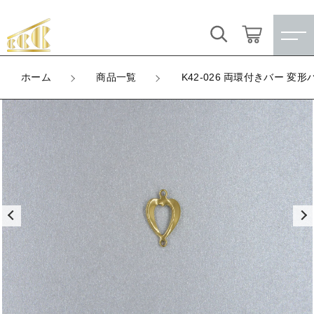
カートに商品を追加しました
キーワード検索
ログイン / 会員登録
ホーム
商品一覧
K42-026 両環付きバー 変形
K42-026 両環付きバー 変形ハート
すべて
お気に入り
LOT
数量
こだわり検索
★訳ありアウトレット★
（税込）
親カテゴリ
【メッキ付】 製品
すべての商品
★訳ありアウトレット★
【メッキ付】 ブローチ台
子カテゴリ
ショッピングを続ける
【メッキ付】 製品
【はめこみパーツ】 銅板
【メッキ付】 ブローチ台
価格帯
カートを確認する
【はめこみパーツ】 アルミ板
【はめこみパーツ】 銅板
～