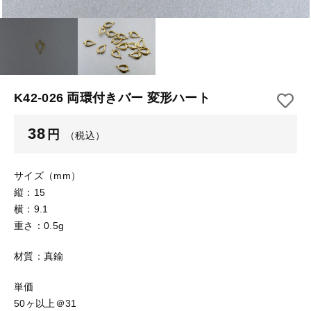
【はめこみパーツ】 アルミ板
【はめこみパーツ】 アミ
その他
【はめこみパーツ】 アミ
在庫あり
セール
【表金具】 皿・ミール皿
【表金具】 皿・ミール皿
並び順
【表金具】 浅皿
【表金具】 浅皿
K42-026 両環付きバー 変形ハート
【表金具】 押皿・挽物
【表金具】 押皿・挽物
38
円
（税込）
【表金具】 4ッ爪
【表金具】 4ッ爪
【表金具】 透かしパーツ
サイズ（mm）
縦：15
【表金具】 平板
【表金具】 透かしパーツ
横：9.1
重さ：0.5g
【表金具】 プレート
【表金具】 平板
材質：真鍮
【留め金具】 ブローチピン
【表金具】 プレート
【留め金具】 丸カン・小判カン
単価
50ヶ以上＠31