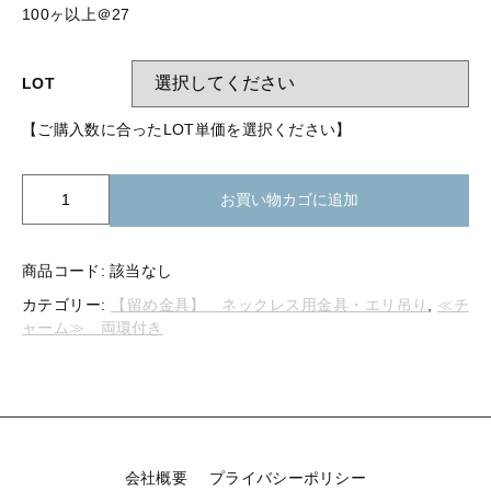
【留め金具】 指輪
100ヶ以上＠27
【留め金具】 ブローチピン
【留め金具】 イヤリング
【留め金具】 丸カン・小判カン
LOT
【留め金具】 クリップ・差込
【ご購入数に合ったLOT単価を選択ください】
【留め金具】 指輪
【留め金具】 マスク用クリップ
【留め金具】 ネクタイピン
K42-
【留め金具】 イヤリング
お買い物カゴに追加
026
【留め金具】 蝶タック
両
【留め金具】 クリップ・差込
環
【留め金具】 タイタック
商品コード:
該当なし
付
カテゴリー:
【留め金具】 ネックレス用金具・エリ吊り
,
≪チ
き
【留め金具】 スライダー
【留め金具】 マスク用クリップ
ャーム≫ 両環付き
バ
【留め金具】 ループタイ金具
ー
【留め金具】 ネクタイピン
変
【留め金具】 スカーフ留め
形
ハ
【留め金具】 蝶タック
【留め金具】 スティックピン
ー
ト
会社概要
プライバシーポリシー
【留め金具】 帯留め