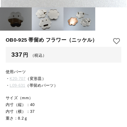
【はめこみパーツ】 アルミ板
【はめこみパーツ】 アミ
その他
【はめこみパーツ】 アミ
在庫あり
セール
【表金具】 皿・ミール皿
【表金具】 皿・ミール皿
並び順
【表金具】 浅皿
【表金具】 浅皿
OB0-925 帯留め フラワー（ニッケル）
【表金具】 押皿・挽物
【表金具】 押皿・挽物
337
円
（税込）
【表金具】 4ッ爪
【表金具】 4ッ爪
【表金具】 透かしパーツ
使用パーツ
・
K20-707
（変形皿）
【表金具】 平板
【表金具】 透かしパーツ
・
L09-631
（帯留めパーツ）
【表金具】 プレート
サイズ（mm）
【表金具】 平板
内寸（縦）：40
【留め金具】 ブローチピン
内寸（横）：37
【表金具】 プレート
【留め金具】 丸カン・小判カン
重さ：8.2ｇ