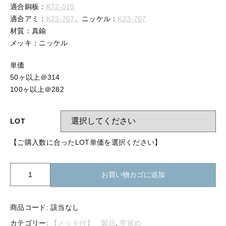
【留め金具】 指輪
適合銅板：
K72-019
【留め金具】 ブローチピン
適合アミ：
K23-707
、ニッケル：
K23-707
【留め金具】 イヤリング
材質：真鍮
【留め金具】 丸カン・小判カン
【留め金具】 クリップ・差込
メッキ：ニッケル
【留め金具】 指輪
【留め金具】 マスク用クリップ
単価
50ヶ以上＠314
【留め金具】 ネクタイピン
100ヶ以上＠282
【留め金具】 イヤリング
【留め金具】 蝶タック
【留め金具】 クリップ・差込
LOT
【留め金具】 タイタック
【ご購入数に合ったLOT単価を選択ください】
【留め金具】 スライダー
【留め金具】 マスク用クリップ
【留め金具】 ループタイ金具
OB0-
【留め金具】 ネクタイピン
お買い物カゴに追加
925
【留め金具】 スカーフ留め
帯
【留め金具】 蝶タック
【留め金具】 スティックピン
留
商品コード:
該当なし
め
カテゴリー:
【メッキ付】 製品
,
帯留め
【留め金具】 帯留め
フ