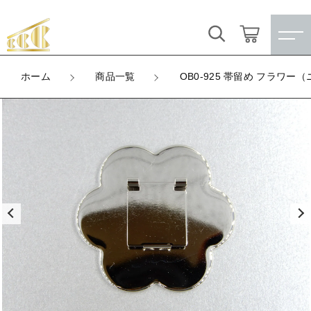
カートに商品を追加しました
キーワード検索
ログイン / 会員登録
ホーム
商品一覧
OB0-925 帯留め フラワー
OB0-925 帯留め フラワー（ニッケル）
すべて
お気に入り
LOT
数量
こだわり検索
★訳ありアウトレット★
（税込）
親カテゴリ
【メッキ付】 製品
すべての商品
★訳ありアウトレット★
【メッキ付】 ブローチ台
子カテゴリ
ショッピングを続ける
【メッキ付】 製品
【はめこみパーツ】 銅板
【メッキ付】 ブローチ台
価格帯
カートを確認する
【はめこみパーツ】 アルミ板
【はめこみパーツ】 銅板
～