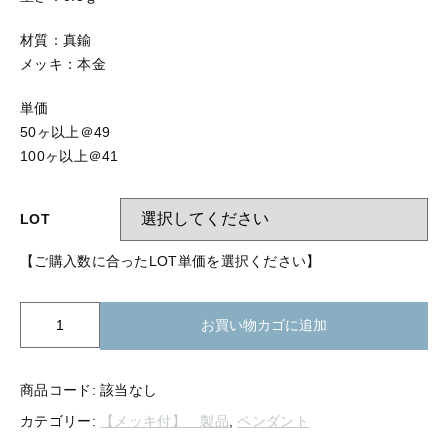
【留め金具】 指輪
【留め金具】 ブローチピン
材質：真鍮
【留め金具】 イヤリング
メッキ：本金
【留め金具】 丸カン・小判カン
【留め金具】 クリップ・差込
単価
【留め金具】 指輪
【留め金具】 マスク用クリップ
50ヶ以上＠49
100ヶ以上＠41
【留め金具】 ネクタイピン
【留め金具】 イヤリング
【留め金具】 蝶タック
LOT
【留め金具】 クリップ・差込
【留め金具】 タイタック
【ご購入数に合ったLOT単価を選択ください】
【留め金具】 スライダー
【留め金具】 マスク用クリップ
P00-
【留め金具】 ループタイ金具
お買い物カゴに追加
205
【留め金具】 ネクタイピン
ペ
【留め金具】 スカーフ留め
ン
商品コード:
該当なし
【留め金具】 蝶タック
【留め金具】 スティックピン
ダ
カテゴリー:
【メッキ付】 製品
,
ペンダント
ン
【留め金具】 帯留め
ト