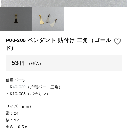
【はめこみパーツ】 アルミ板
【はめこみパーツ】 アミ
その他
【はめこみパーツ】 アミ
在庫あり
セール
【表金具】 皿・ミール皿
【表金具】 皿・ミール皿
並び順
【表金具】 浅皿
【表金具】 浅皿
P00-205 ペンダント 貼付け 三角（ゴール
ド）
【表金具】 押皿・挽物
【表金具】 押皿・挽物
【表金具】 4ッ爪
53
円
（税込）
【表金具】 4ッ爪
【表金具】 透かしパーツ
使用パーツ
【表金具】 平板
【表金具】 透かしパーツ
・K
40-020
（片環バー 三角）
・K10-003（バチカン）
【表金具】 プレート
【表金具】 平板
サイズ（mm）
【留め金具】 ブローチピン
縦：24
【表金具】 プレート
【留め金具】 丸カン・小判カン
横：9.4
重さ：0.5ｇ