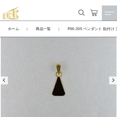
カートに商品を追加しました
キーワード検索
ログイン / 会員登録
ホーム
商品一覧
P00-205 ペンダント 貼付
P00-205 ペンダント 貼付け 三角（ゴール
すべて
ド）
お気に入り
LOT
こだわり検索
★訳ありアウトレット★
数量
（税込）
親カテゴリ
【メッキ付】 製品
すべての商品
★訳ありアウトレット★
【メッキ付】 ブローチ台
子カテゴリ
ショッピングを続ける
【メッキ付】 製品
【はめこみパーツ】 銅板
【メッキ付】 ブローチ台
価格帯
【はめこみパーツ】 アルミ板
【はめこみパーツ】 銅板
カートを確認する
～