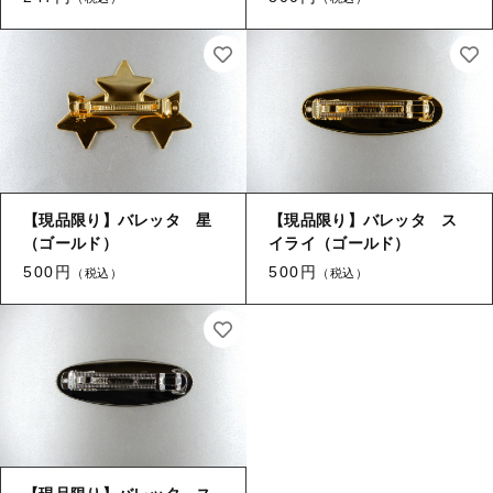
【はめこみパーツ】 アルミ板
【はめこみパーツ】 アミ
その他
【はめこみパーツ】 アミ
在庫あり
セール
【表金具】 皿・ミール皿
【表金具】 皿・ミール皿
並び順
【表金具】 浅皿
【表金具】 浅皿
【表金具】 押皿・挽物
【表金具】 押皿・挽物
【現品限り】バレッタ 星
【現品限り】バレッタ ス
【表金具】 4ッ爪
（ゴールド）
イライ（ゴールド）
【表金具】 4ッ爪
500円
500円
（税込）
（税込）
【表金具】 透かしパーツ
【表金具】 平板
【表金具】 透かしパーツ
【表金具】 プレート
【表金具】 平板
【留め金具】 ブローチピン
【表金具】 プレート
【留め金具】 丸カン・小判カン