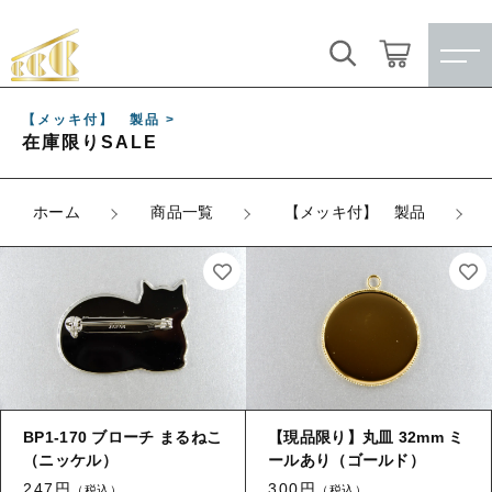
キーワード検索
ログイン / 会員登録
【メッキ付】 製品 >
在庫限りSALE
すべて
お気に入り
こだわり検索
ホーム
商品一覧
【メッキ付】 製品
★訳ありアウトレット★
親カテゴリ
【メッキ付】 製品
すべての商品
★訳ありアウトレット★
【メッキ付】 ブローチ台
子カテゴリ
【メッキ付】 製品
【はめこみパーツ】 銅板
【メッキ付】 ブローチ台
BP1-170 ブローチ まるねこ
【現品限り】丸皿 32mm ミ
価格帯
【はめこみパーツ】 アルミ板
（ニッケル）
ールあり（ゴールド）
【はめこみパーツ】 銅板
～
247円
300円
（税込）
（税込）