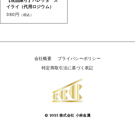
【現品限り】バレッタ ス
【留め金具】 指輪
【留め金具】 ブローチピン
イライ（代用ロジウム）
【留め金具】 イヤリング
380円
（税込）
【留め金具】 丸カン・小判カン
【留め金具】 クリップ・差込
【留め金具】 指輪
【留め金具】 マスク用クリップ
【留め金具】 ネクタイピン
【留め金具】 イヤリング
会社概要
プライバシーポリシー
【留め金具】 蝶タック
特定商取引法に基づく表記
【留め金具】 クリップ・差込
【留め金具】 タイタック
【留め金具】 スライダー
【留め金具】 マスク用クリップ
【留め金具】 ループタイ金具
【留め金具】 ネクタイピン
【留め金具】 スカーフ留め
© 2025 株式会社 小林金属
【留め金具】 蝶タック
【留め金具】 スティックピン
【留め金具】 帯留め