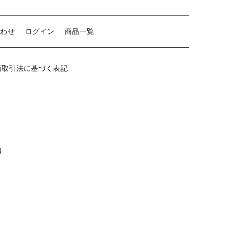
【はめこみパーツ】 アミ
【表金具】 皿・ミール皿
合わせ
ログイン
商品一覧
【表金具】 浅皿
【表金具】 押皿・挽物
商取引法に基づく表記
【表金具】 4ッ爪
【表金具】 透かしパーツ
【表金具】 平板
【表金具】 プレート
属
【留め金具】 ブローチピン
【留め金具】 丸カン・小判カン
【留め金具】 指輪
【留め金具】 イヤリング