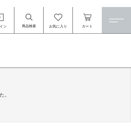
商品検索
イン
お気に入り
カート
ホーム
すべての商品
★訳ありアウトレット★
【メッキ付】 製品
た。
【メッキ付】 ブローチ台
【はめこみパーツ】 銅板
【はめこみパーツ】 アルミ板
ール