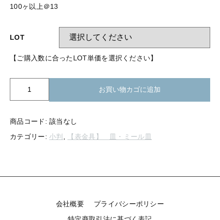
【留め金具】 指輪
100ヶ以上＠13
【留め金具】 ブローチピン
【留め金具】 イヤリング
【留め金具】 丸カン・小判カン
LOT
【留め金具】 クリップ・差込
【ご購入数に合ったLOT単価を選択ください】
【留め金具】 指輪
【留め金具】 マスク用クリップ
【留め金具】 ネクタイピン
K20-
【留め金具】 イヤリング
お買い物カゴに追加
203
【留め金具】 蝶タック
小
【留め金具】 クリップ・差込
判
【留め金具】 タイタック
商品コード:
該当なし
皿
カテゴリー:
小判
,
【表金具】 皿・ミール皿
6
【留め金具】 スライダー
【留め金具】 マスク用クリップ
ｘ
【留め金具】 ループタイ金具
8mm
【留め金具】 ネクタイピン
ミ
【留め金具】 スカーフ留め
ー
ル
【留め金具】 蝶タック
【留め金具】 スティックピン
個
会社概要
プライバシーポリシー
【留め金具】 帯留め
特定商取引法に基づく表記