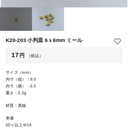
【はめこみパーツ】 アルミ板
【はめこみパーツ】 アミ
その他
【はめこみパーツ】 アミ
在庫あり
セール
【表金具】 皿・ミール皿
【表金具】 皿・ミール皿
並び順
【表金具】 浅皿
【表金具】 浅皿
K20-203 小判皿 6ｘ8mm ミール
【表金具】 押皿・挽物
【表金具】 押皿・挽物
17
円
（税込）
【表金具】 4ッ爪
【表金具】 4ッ爪
【表金具】 透かしパーツ
サイズ（mm）
内寸（縦）：8.0
【表金具】 平板
【表金具】 透かしパーツ
内寸（横）：6.5
重さ：0.2g
【表金具】 プレート
【表金具】 平板
材質：真鍮
【留め金具】 ブローチピン
【表金具】 プレート
【留め金具】 丸カン・小判カン
単価
50ヶ以上＠14