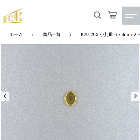
カートに商品を追加しました
キーワード検索
ログイン / 会員登録
ホーム
商品一覧
K20-203 小判皿 6ｘ8mm 
K20-203 小判皿 6ｘ8mm ミール
すべて
お気に入り
LOT
数量
こだわり検索
★訳ありアウトレット★
（税込）
親カテゴリ
【メッキ付】 製品
すべての商品
★訳ありアウトレット★
【メッキ付】 ブローチ台
子カテゴリ
ショッピングを続ける
【メッキ付】 製品
【はめこみパーツ】 銅板
【メッキ付】 ブローチ台
価格帯
カートを確認する
【はめこみパーツ】 アルミ板
【はめこみパーツ】 銅板
～