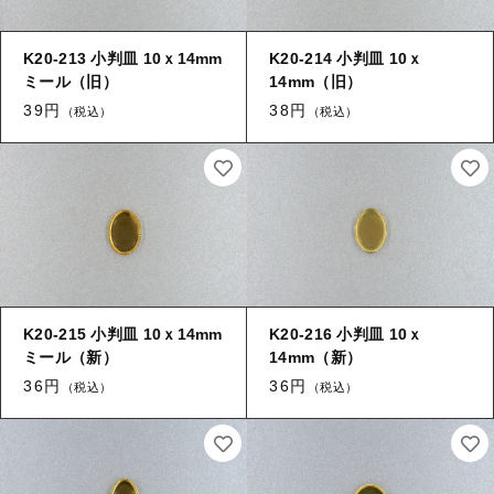
【留め金具】 タイタック
【留め金具】 紐止め・コの字
K20-213 小判皿 10ｘ14mm
K20-214 小判皿 10ｘ
【留め金具】 スライダー
ミール（旧）
14mm（旧）
【留め金具】 ヘア留め
39円
38円
（税込）
（税込）
【留め金具】 ループタイ金具
【留め金具】 ブレスレットパーツ
【留め金具】 カブトピン
【留め金具】 スカーフ留め
【留め金具】 エスカルゴ
【留め金具】 スティックピン
【留め金具】 パイプ
【留め金具】 玉環・舟環
【留め金具】 帯留め
K20-215 小判皿 10ｘ14mm
K20-216 小判皿 10ｘ
【留め金具】 ツナギ環
ミール（新）
14mm（新）
【留め金具】 紐止め・コの字
36円
36円
（税込）
（税込）
【留め金具】 服飾
【留め金具】 ヘア留め
【留め金具】 ネックレス用金具・エリ吊り
ヒートン・９ピン・Tピン
【留め金具】 ブレスレットパーツ