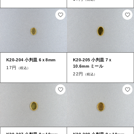
【はめこみパーツ】 アルミ板
【はめこみパーツ】 アミ
その他
【はめこみパーツ】 アミ
在庫あり
セール
【表金具】 皿・ミール皿
【表金具】 皿・ミール皿
並び順
【表金具】 浅皿
【表金具】 浅皿
【表金具】 押皿・挽物
【表金具】 押皿・挽物
K20-204 小判皿 6ｘ8mm
K20-205 小判皿 7ｘ
【表金具】 4ッ爪
10.6mm ミール
17円
（税込）
【表金具】 4ッ爪
22円
（税込）
【表金具】 透かしパーツ
【表金具】 平板
【表金具】 透かしパーツ
【表金具】 プレート
【表金具】 平板
【留め金具】 ブローチピン
【表金具】 プレート
【留め金具】 丸カン・小判カン