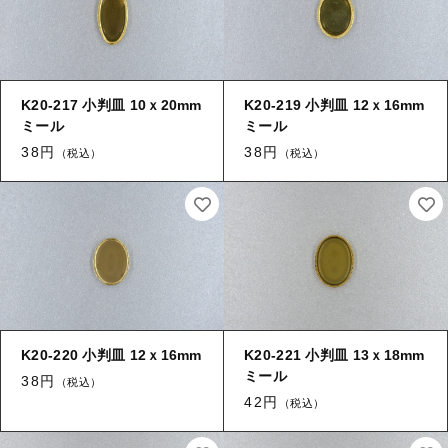
キャップ・エンドパーツ
【留め金具】 カブトピン
筒
K20-217 小判皿 10ｘ20mm
K20-219 小判皿 12ｘ16mm
【留め金具】 エスカルゴ
≪チャーム≫
ミール
ミール
≪チャーム≫ 葉
38円
38円
（税込）
（税込）
【留め金具】 パイプ
≪チャーム≫ 花
【留め金具】 玉環・舟環
≪チャーム≫ コイン
≪チャーム≫ 環付き
【留め金具】 ツナギ環
≪チャーム≫ 両環付き
【留め金具】 服飾
その他
K20-220 小判皿 12ｘ16mm
K20-221 小判皿 13ｘ18mm
ミール
38円
【留め金具】 ネックレス用金具・エリ吊り
（税込）
【加工】 メッキ
42円
（税込）
【加工】 溶接（ロー付け）
ヒートン・９ピン・Tピン