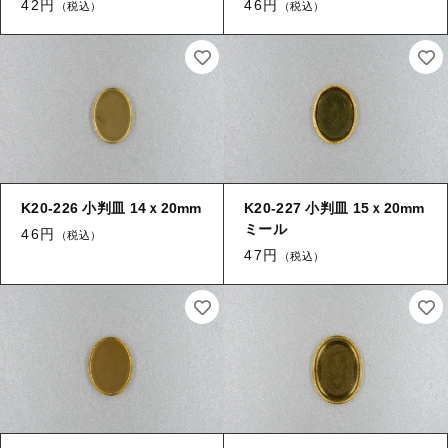
42円
46円
（税込）
（税込）
ログイン
その他
【加工】 メッキ
【加工】 溶接（ロー付け）
【加工】 穴あけ・ヤブリ
K20-226 小判皿 14ｘ20mm
K20-227 小判皿 15ｘ20mm
ミール
46円
（税込）
47円
【加工】 刻印
（税込）