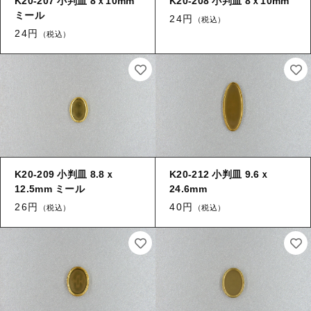
K20-207 小判皿 8ｘ10mm
K20-208 小判皿 8ｘ10mm
【留め金具】 指輪
【留め金具】 ブローチピン
ミール
24円
（税込）
【留め金具】 イヤリング
24円
（税込）
【留め金具】 丸カン・小判カン
【留め金具】 クリップ・差込
【留め金具】 指輪
【留め金具】 マスク用クリップ
【留め金具】 ネクタイピン
【留め金具】 イヤリング
【留め金具】 蝶タック
【留め金具】 クリップ・差込
【留め金具】 タイタック
K20-209 小判皿 8.8ｘ
K20-212 小判皿 9.6ｘ
12.5mm ミール
24.6mm
【留め金具】 スライダー
【留め金具】 マスク用クリップ
26円
40円
（税込）
（税込）
【留め金具】 ループタイ金具
【留め金具】 ネクタイピン
【留め金具】 スカーフ留め
【留め金具】 蝶タック
【留め金具】 スティックピン
【留め金具】 帯留め