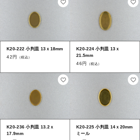
【加工】 穴あけ・ヤブリ
キャップ・エンドパーツ
【加工】 刻印
筒
≪チャーム≫
K20-222 小判皿 13ｘ18mm
K20-224 小判皿 13ｘ
21.5mm
当社について
42円
（税込）
46円
（税込）
≪チャーム≫ 葉
ご利用ガイド
オリジナル製作
≪チャーム≫ 花
銅板のデザイン提案
≪チャーム≫ コイン
真鍮とは
≪チャーム≫ 環付き
ブログ
K20-236 小判皿 13.2ｘ
K20-225 小判皿 14ｘ20mm
お問い合わせ
17.9mm
ミール
≪チャーム≫ 両環付き