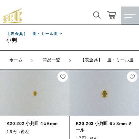
キーワード検索
ログイン / 会員登録
【表金具】 皿・ミール皿 >
小判
すべて
お気に入り
こだわり検索
ホーム
商品一覧
【表金具】 皿・ミール皿
★訳ありアウトレット★
親カテゴリ
【メッキ付】 製品
すべての商品
★訳ありアウトレット★
【メッキ付】 ブローチ台
子カテゴリ
【メッキ付】 製品
【はめこみパーツ】 銅板
【メッキ付】 ブローチ台
K20-202 小判皿 4ｘ6mm
K20-203 小判皿 6ｘ8mm ミ
価格帯
【はめこみパーツ】 アルミ板
ール
【はめこみパーツ】 銅板
16円
（税込）
～
17円
（税込）