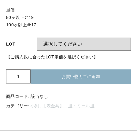
【留め金具】 指輪
【留め金具】 ブローチピン
単価
【留め金具】 イヤリング
50ヶ以上＠19
【留め金具】 丸カン・小判カン
100ヶ以上＠17
【留め金具】 クリップ・差込
【留め金具】 指輪
【留め金具】 マスク用クリップ
LOT
【留め金具】 ネクタイピン
【留め金具】 イヤリング
【ご購入数に合ったLOT単価を選択ください】
【留め金具】 蝶タック
【留め金具】 クリップ・差込
【留め金具】 タイタック
K20-
お買い物カゴに追加
207
【留め金具】 スライダー
小
【留め金具】 マスク用クリップ
判
商品コード:
該当なし
【留め金具】 ループタイ金具
皿
【留め金具】 ネクタイピン
カテゴリー:
小判
,
【表金具】 皿・ミール皿
8
【留め金具】 スカーフ留め
ｘ
10mm
【留め金具】 蝶タック
【留め金具】 スティックピン
ミ
ー
【留め金具】 帯留め