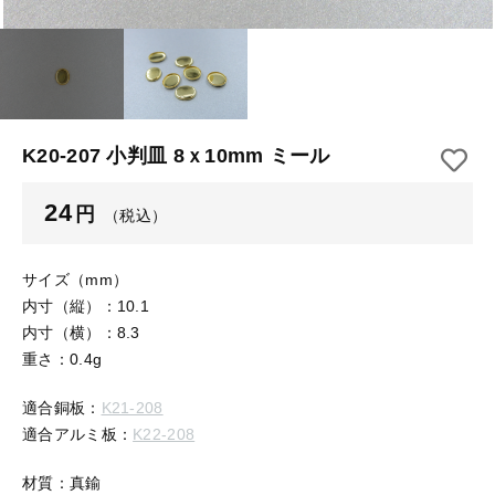
【はめこみパーツ】 アルミ板
【はめこみパーツ】 アミ
その他
【はめこみパーツ】 アミ
在庫あり
セール
【表金具】 皿・ミール皿
【表金具】 皿・ミール皿
並び順
【表金具】 浅皿
【表金具】 浅皿
K20-207 小判皿 8ｘ10mm ミール
【表金具】 押皿・挽物
【表金具】 押皿・挽物
24
円
（税込）
【表金具】 4ッ爪
【表金具】 4ッ爪
【表金具】 透かしパーツ
サイズ（mm）
内寸（縦）：10.1
【表金具】 平板
【表金具】 透かしパーツ
内寸（横）：8.3
重さ：0.4g
【表金具】 プレート
【表金具】 平板
適合銅板：
K21-208
【留め金具】 ブローチピン
適合アルミ板：
K22-208
【表金具】 プレート
【留め金具】 丸カン・小判カン
材質：真鍮