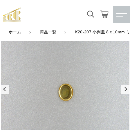
カートに商品を追加しました
キーワード検索
ログイン / 会員登録
ホーム
商品一覧
K20-207 小判皿 8ｘ10mm 
K20-207 小判皿 8ｘ10mm ミール
すべて
お気に入り
LOT
数量
こだわり検索
★訳ありアウトレット★
（税込）
親カテゴリ
【メッキ付】 製品
すべての商品
★訳ありアウトレット★
【メッキ付】 ブローチ台
子カテゴリ
ショッピングを続ける
【メッキ付】 製品
【はめこみパーツ】 銅板
【メッキ付】 ブローチ台
価格帯
カートを確認する
【はめこみパーツ】 アルミ板
【はめこみパーツ】 銅板
～