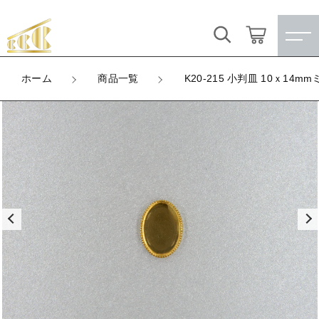
カートに商品を追加しました
キーワード検索
ログイン / 会員登録
ホーム
商品一覧
K20-215 小判皿 10ｘ14
K20-215 小判皿 10ｘ14mmミール（新）
すべて
お気に入り
LOT
数量
こだわり検索
★訳ありアウトレット★
（税込）
親カテゴリ
【メッキ付】 製品
すべての商品
★訳ありアウトレット★
【メッキ付】 ブローチ台
子カテゴリ
ショッピングを続ける
【メッキ付】 製品
【はめこみパーツ】 銅板
【メッキ付】 ブローチ台
価格帯
カートを確認する
【はめこみパーツ】 アルミ板
【はめこみパーツ】 銅板
～