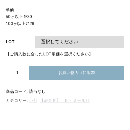
【留め金具】 指輪
【留め金具】 ブローチピン
単価
【留め金具】 イヤリング
50ヶ以上＠30
【留め金具】 丸カン・小判カン
100ヶ以上＠26
【留め金具】 クリップ・差込
【留め金具】 指輪
【留め金具】 マスク用クリップ
LOT
【留め金具】 ネクタイピン
【留め金具】 イヤリング
【ご購入数に合ったLOT単価を選択ください】
【留め金具】 蝶タック
【留め金具】 クリップ・差込
【留め金具】 タイタック
K20-
お買い物カゴに追加
215
【留め金具】 スライダー
小
【留め金具】 マスク用クリップ
判
商品コード:
該当なし
【留め金具】 ループタイ金具
皿
【留め金具】 ネクタイピン
カテゴリー:
小判
,
【表金具】 皿・ミール皿
10
【留め金具】 スカーフ留め
ｘ
14mm
【留め金具】 蝶タック
【留め金具】 スティックピン
ミ
ー
【留め金具】 帯留め