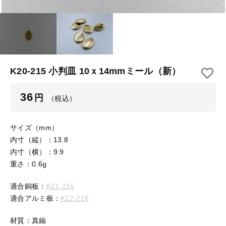
【はめこみパーツ】 アルミ板
【はめこみパーツ】 アミ
その他
【はめこみパーツ】 アミ
在庫あり
セール
【表金具】 皿・ミール皿
【表金具】 皿・ミール皿
並び順
【表金具】 浅皿
【表金具】 浅皿
K20-215 小判皿 10ｘ14mmミール（新）
【表金具】 押皿・挽物
【表金具】 押皿・挽物
36
円
（税込）
【表金具】 4ッ爪
【表金具】 4ッ爪
【表金具】 透かしパーツ
サイズ（mm）
内寸（縦）：13.8
【表金具】 平板
【表金具】 透かしパーツ
内寸（横）：9.9
重さ：0.6g
【表金具】 プレート
【表金具】 平板
適合銅板：
K21-216
【留め金具】 ブローチピン
適合アルミ板：
K22-216
【表金具】 プレート
【留め金具】 丸カン・小判カン
材質：真鍮