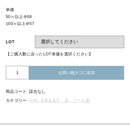
【留め金具】 指輪
【留め金具】 ブローチピン
単価
【留め金具】 イヤリング
50ヶ以上＠66
【留め金具】 丸カン・小判カン
100ヶ以上＠57
【留め金具】 クリップ・差込
【留め金具】 指輪
【留め金具】 マスク用クリップ
LOT
【留め金具】 ネクタイピン
【留め金具】 イヤリング
【ご購入数に合ったLOT単価を選択ください】
【留め金具】 蝶タック
【留め金具】 クリップ・差込
【留め金具】 タイタック
K20-
お買い物カゴに追加
249
【留め金具】 スライダー
小
【留め金具】 マスク用クリップ
判
商品コード:
該当なし
【留め金具】 ループタイ金具
皿
【留め金具】 ネクタイピン
カテゴリー:
小判
,
【表金具】 皿・ミール皿
23
【留め金具】 スカーフ留め
ｘ
29.6mm
【留め金具】 蝶タック
【留め金具】 スティックピン
ミ
ー
【留め金具】 帯留め