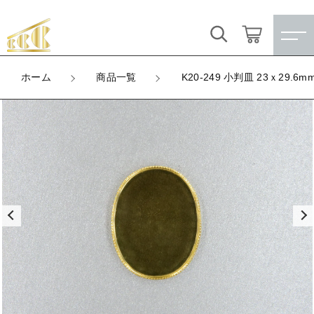
カートに商品を追加しました
キーワード検索
ログイン / 会員登録
ホーム
商品一覧
K20-249 小判皿 23ｘ29.6
K20-249 小判皿 23ｘ29.6mm ミール
すべて
お気に入り
LOT
数量
こだわり検索
★訳ありアウトレット★
（税込）
親カテゴリ
【メッキ付】 製品
すべての商品
★訳ありアウトレット★
【メッキ付】 ブローチ台
子カテゴリ
ショッピングを続ける
【メッキ付】 製品
【はめこみパーツ】 銅板
【メッキ付】 ブローチ台
価格帯
カートを確認する
【はめこみパーツ】 アルミ板
【はめこみパーツ】 銅板
～