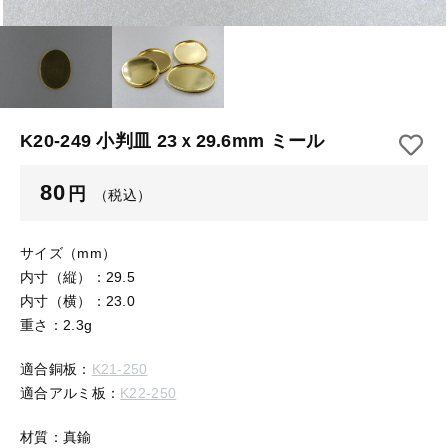
【はめこみパーツ】 アルミ板
【はめこみパーツ】 アミ
その他
【はめこみパーツ】 アミ
在庫あり
セール
【表金具】 皿・ミール皿
【表金具】 皿・ミール皿
並び順
【表金具】 浅皿
【表金具】 浅皿
K20-249 小判皿 23ｘ29.6mm ミール
【表金具】 押皿・挽物
【表金具】 押皿・挽物
80
円
（税込）
【表金具】 4ッ爪
【表金具】 4ッ爪
【表金具】 透かしパーツ
サイズ（mm）
内寸（縦）：29.5
【表金具】 平板
【表金具】 透かしパーツ
内寸（横）：23.0
重さ：2.3g
【表金具】 プレート
【表金具】 平板
適合銅板：
K21-250
【留め金具】 ブローチピン
適合アルミ板：
K22-250
【表金具】 プレート
【留め金具】 丸カン・小判カン
材質：真鍮