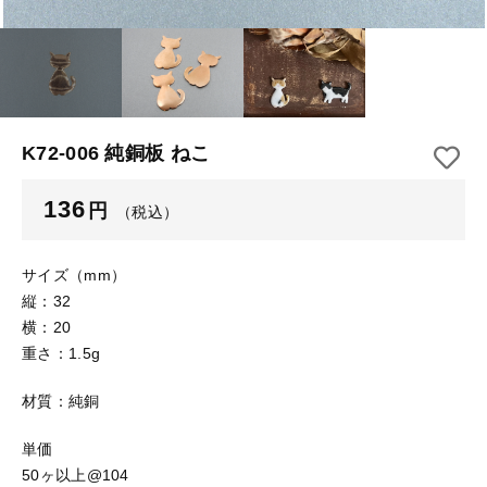
【はめこみパーツ】 アルミ板
【はめこみパーツ】 アミ
その他
【はめこみパーツ】 アミ
在庫あり
セール
【表金具】 皿・ミール皿
【表金具】 皿・ミール皿
並び順
【表金具】 浅皿
【表金具】 浅皿
K72-006 純銅板 ねこ
【表金具】 押皿・挽物
【表金具】 押皿・挽物
136
円
（税込）
【表金具】 4ッ爪
【表金具】 4ッ爪
【表金具】 透かしパーツ
サイズ（mm）
縦：32
【表金具】 平板
【表金具】 透かしパーツ
横：20
重さ：1.5g
【表金具】 プレート
【表金具】 平板
材質：純銅
【留め金具】 ブローチピン
【表金具】 プレート
【留め金具】 丸カン・小判カン
単価
50ヶ以上@104