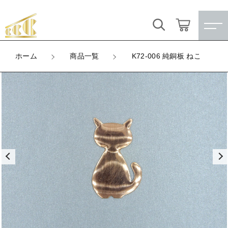
カートに商品を追加しました
キーワード検索
ログイン / 会員登録
ホーム
商品一覧
K72-006 純銅板 ねこ
K72-006 純銅板 ねこ
すべて
お気に入り
LOT
数量
こだわり検索
★訳ありアウトレット★
（税込）
親カテゴリ
【メッキ付】 製品
すべての商品
★訳ありアウトレット★
【メッキ付】 ブローチ台
子カテゴリ
ショッピングを続ける
【メッキ付】 製品
【はめこみパーツ】 銅板
【メッキ付】 ブローチ台
価格帯
カートを確認する
【はめこみパーツ】 アルミ板
【はめこみパーツ】 銅板
～