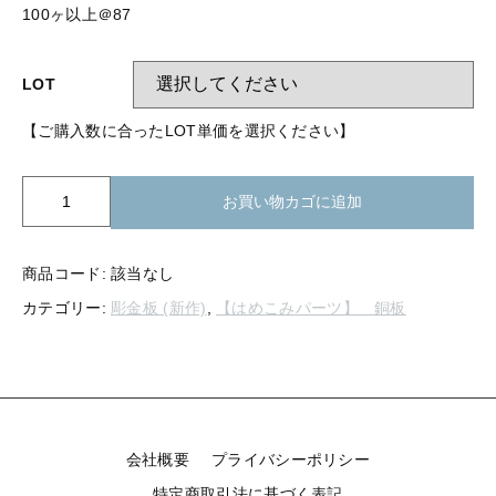
【留め金具】 指輪
100ヶ以上＠87
【留め金具】 ブローチピン
【留め金具】 イヤリング
【留め金具】 丸カン・小判カン
LOT
【留め金具】 クリップ・差込
【ご購入数に合ったLOT単価を選択ください】
【留め金具】 指輪
【留め金具】 マスク用クリップ
【留め金具】 ネクタイピン
K72-
【留め金具】 イヤリング
お買い物カゴに追加
006
【留め金具】 蝶タック
純
【留め金具】 クリップ・差込
銅
【留め金具】 タイタック
商品コード:
該当なし
板
カテゴリー:
彫金板 (新作)
,
【はめこみパーツ】 銅板
ね
【留め金具】 スライダー
【留め金具】 マスク用クリップ
こ
【留め金具】 ループタイ金具
個
【留め金具】 ネクタイピン
【留め金具】 スカーフ留め
【留め金具】 蝶タック
【留め金具】 スティックピン
会社概要
プライバシーポリシー
【留め金具】 帯留め
特定商取引法に基づく表記