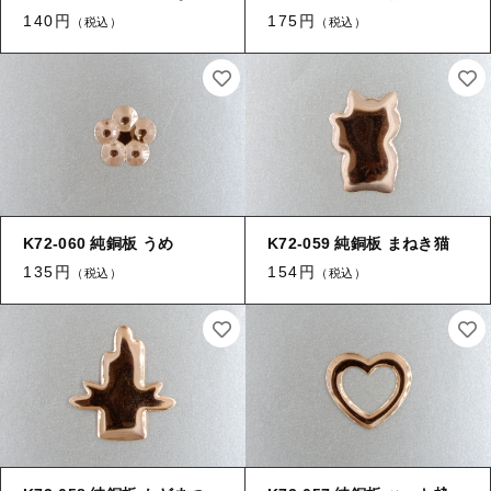
【留め金具】 タイタック
140円
175円
（税込）
（税込）
【留め金具】 紐止め・コの字
【留め金具】 スライダー
【留め金具】 ヘア留め
【留め金具】 ループタイ金具
【留め金具】 ブレスレットパーツ
【留め金具】 カブトピン
【留め金具】 スカーフ留め
【留め金具】 エスカルゴ
K72-060 純銅板 うめ
K72-059 純銅板 まねき猫
【留め金具】 スティックピン
【留め金具】 パイプ
135円
154円
（税込）
（税込）
【留め金具】 玉環・舟環
【留め金具】 帯留め
【留め金具】 ツナギ環
【留め金具】 紐止め・コの字
【留め金具】 服飾
【留め金具】 ヘア留め
【留め金具】 ネックレス用金具・エリ吊り
ヒートン・９ピン・Tピン
【留め金具】 ブレスレットパーツ