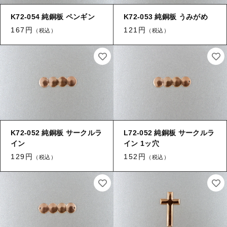
【加工】 穴あけ・ヤブリ
K72-054 純銅板 ペンギン
K72-053 純銅板 うみがめ
キャップ・エンドパーツ
167円
121円
【加工】 刻印
（税込）
（税込）
筒
≪チャーム≫
当社について
≪チャーム≫ 葉
ご利用ガイド
オリジナル製作
K72-052 純銅板 サークルラ
L72-052 純銅板 サークルラ
≪チャーム≫ 花
イン
イン 1ッ穴
銅板のデザイン提案
129円
152円
（税込）
（税込）
≪チャーム≫ コイン
真鍮とは
≪チャーム≫ 環付き
ブログ
お問い合わせ
≪チャーム≫ 両環付き