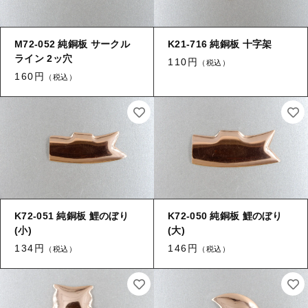
ログイン
その他
M72-052 純銅板 サークル
K21-716 純銅板 十字架
ライン 2ッ穴
110円
【加工】 メッキ
（税込）
160円
（税込）
【加工】 溶接（ロー付け）
【加工】 穴あけ・ヤブリ
【加工】 刻印
K72-051 純銅板 鯉のぼり
K72-050 純銅板 鯉のぼり
(小)
(大)
134円
146円
（税込）
（税込）