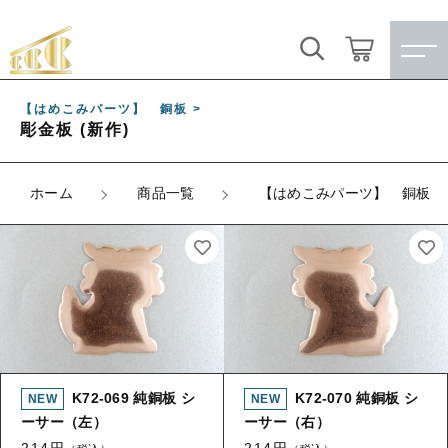
キーワード検索
ログイン / 会員登録
【はめこみパーツ】 銅板 >
彫金板 (新作)
すべて
お気に入り
こだわり検索
ホーム
商品一覧
【はめこみパーツ】 銅板
★訳ありアウトレット★
親カテゴリ
【メッキ付】 製品
すべての商品
★訳ありアウトレット★
【メッキ付】 ブローチ台
子カテゴリ
【メッキ付】 製品
【はめこみパーツ】 銅板
【メッキ付】 ブローチ台
K72-069 純銅板 シ
K72-070 純銅板 シ
価格帯
【はめこみパーツ】 アルミ板
【はめこみパーツ】 銅板
ーサー（左）
ーサー（右）
～
214円
214円