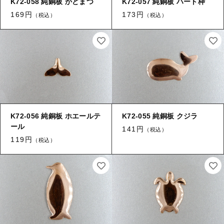
K72-058 純銅板 かどまつ
K72-057 純銅板 ハート枠
169円
173円
キャップ・エンドパーツ
（税込）
（税込）
【留め金具】 カブトピン
筒
【留め金具】 エスカルゴ
≪チャーム≫
≪チャーム≫ 葉
【留め金具】 パイプ
≪チャーム≫ 花
【留め金具】 玉環・舟環
≪チャーム≫ コイン
K72-056 純銅板 ホエールテ
K72-055 純銅板 クジラ
ール
141円
（税込）
≪チャーム≫ 環付き
【留め金具】 ツナギ環
119円
（税込）
≪チャーム≫ 両環付き
【留め金具】 服飾
その他
【留め金具】 ネックレス用金具・エリ吊り
【加工】 メッキ
【加工】 溶接（ロー付け）
ヒートン・９ピン・Tピン