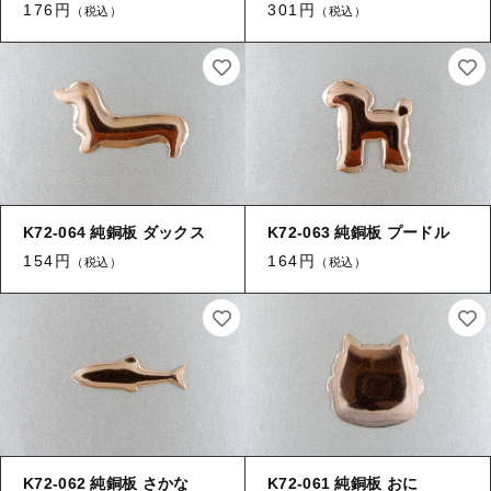
【留め金具】 指輪
176円
301円
（税込）
（税込）
【留め金具】 ブローチピン
【留め金具】 イヤリング
【留め金具】 丸カン・小判カン
【留め金具】 クリップ・差込
【留め金具】 指輪
【留め金具】 マスク用クリップ
【留め金具】 ネクタイピン
【留め金具】 イヤリング
【留め金具】 蝶タック
K72-064 純銅板 ダックス
K72-063 純銅板 プードル
【留め金具】 クリップ・差込
154円
164円
（税込）
（税込）
【留め金具】 タイタック
【留め金具】 スライダー
【留め金具】 マスク用クリップ
【留め金具】 ループタイ金具
【留め金具】 ネクタイピン
【留め金具】 スカーフ留め
【留め金具】 蝶タック
【留め金具】 スティックピン
K72-062 純銅板 さかな
K72-061 純銅板 おに
【留め金具】 帯留め