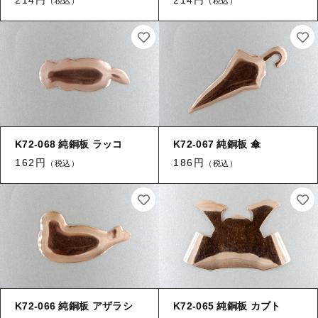
（税込）
（税込）
【はめこみパーツ】 アルミ板
【はめこみパーツ】 アミ
その他
【はめこみパーツ】 アミ
在庫あり
セール
【表金具】 皿・ミール皿
【表金具】 皿・ミール皿
並び順
【表金具】 浅皿
【表金具】 浅皿
【表金具】 押皿・挽物
【表金具】 押皿・挽物
K72-068 純銅板 ラッコ
K72-067 純銅板 傘
【表金具】 4ッ爪
162円
186円
（税込）
（税込）
【表金具】 4ッ爪
【表金具】 透かしパーツ
【表金具】 平板
【表金具】 透かしパーツ
【表金具】 プレート
【表金具】 平板
【留め金具】 ブローチピン
【表金具】 プレート
【留め金具】 丸カン・小判カン
K72-066 純銅板 アザラシ
K72-065 純銅板 カブト