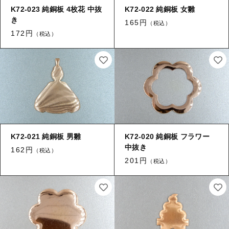
K72-023 純銅板 4枚花 中抜
K72-022 純銅板 女雛
き
165円
（税込）
172円
（税込）
K72-021 純銅板 男雛
K72-020 純銅板 フラワー
中抜き
162円
（税込）
201円
（税込）