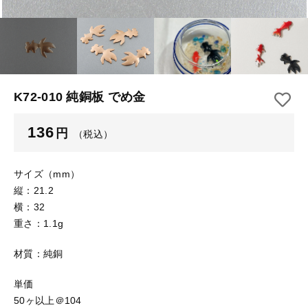
【はめこみパーツ】 アルミ板
【はめこみパーツ】 アミ
その他
【はめこみパーツ】 アミ
在庫あり
セール
【表金具】 皿・ミール皿
【表金具】 皿・ミール皿
並び順
【表金具】 浅皿
【表金具】 浅皿
K72-010 純銅板 でめ金
【表金具】 押皿・挽物
【表金具】 押皿・挽物
136
円
（税込）
【表金具】 4ッ爪
【表金具】 4ッ爪
【表金具】 透かしパーツ
サイズ（mm）
縦：21.2
【表金具】 平板
【表金具】 透かしパーツ
横：32
重さ：1.1g
【表金具】 プレート
【表金具】 平板
材質：純銅
【留め金具】 ブローチピン
【表金具】 プレート
【留め金具】 丸カン・小判カン
単価
50ヶ以上＠104