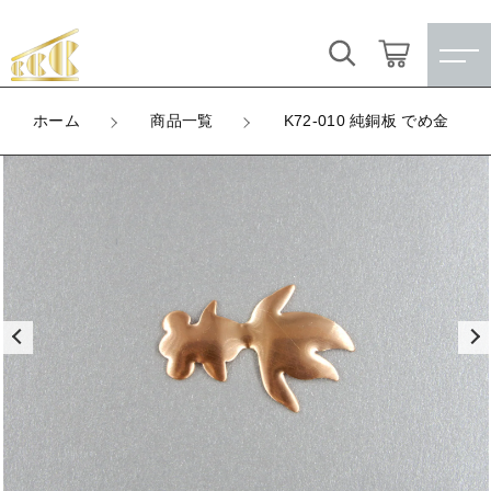
カートに商品を追加しました
キーワード検索
ログイン / 会員登録
ホーム
商品一覧
K72-010 純銅板 でめ金
K72-010 純銅板 でめ金
すべて
お気に入り
LOT
数量
こだわり検索
★訳ありアウトレット★
（税込）
親カテゴリ
【メッキ付】 製品
すべての商品
★訳ありアウトレット★
【メッキ付】 ブローチ台
子カテゴリ
ショッピングを続ける
【メッキ付】 製品
【はめこみパーツ】 銅板
【メッキ付】 ブローチ台
価格帯
カートを確認する
【はめこみパーツ】 アルミ板
【はめこみパーツ】 銅板
～