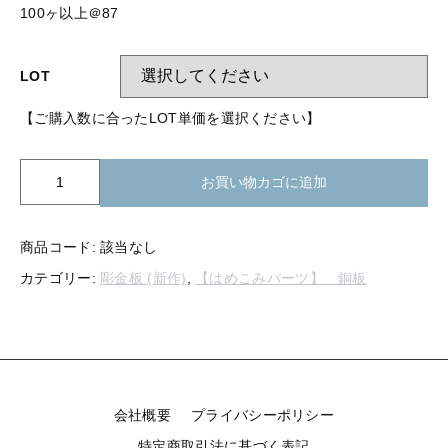
【留め金具】 指輪
100ヶ以上＠87
【留め金具】 ブローチピン
【留め金具】 イヤリング
【留め金具】 丸カン・小判カン
LOT
【留め金具】 クリップ・差込
【ご購入数に合ったLOT単価を選択ください】
【留め金具】 指輪
【留め金具】 マスク用クリップ
【留め金具】 ネクタイピン
K72-
【留め金具】 イヤリング
お買い物カゴに追加
010
【留め金具】 蝶タック
純
【留め金具】 クリップ・差込
銅
【留め金具】 タイタック
商品コード:
該当なし
板
カテゴリー:
彫金板 (新作)
,
【はめこみパーツ】 銅板
で
【留め金具】 スライダー
【留め金具】 マスク用クリップ
め
【留め金具】 ループタイ金具
金
【留め金具】 ネクタイピン
個
【留め金具】 スカーフ留め
【留め金具】 蝶タック
【留め金具】 スティックピン
会社概要
プライバシーポリシー
【留め金具】 帯留め
特定商取引法に基づく表記