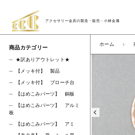
アクセサリー金具の製造・販売 - 小林金属
カートに商品を追
ホーム
商品カテゴリー
★訳ありアウトレット★
【メッキ付】 製品
K72
親カテゴリ
LOT
【メッキ付】 ブローチ台
数量
【はめこみパーツ】 銅板
【はめこみパーツ】 アルミ
板
価格帯
【はめこみパーツ】 アミ
～