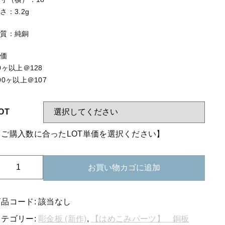
する
【はめこみパーツ】 アミ
さ：3.2g
【表金具】 皿・ミール皿
材質：純銅
【表金具】 浅皿
単価
【表金具】 押皿・挽物
0ヶ以上＠128
00ヶ以上＠107
【表金具】 4ッ爪
【表金具】 透かしパーツ
OT
【表金具】 平板
【ご購入数に合ったLOT単価を選択ください】
【表金具】 プレート
【留め金具】 ブローチピン
72-
お買い物カゴに追加
14
【留め金具】 丸カン・小判カン
純
銅
商品コード:
該当なし
【留め金具】 指輪
板
カテゴリー:
彫金板 (新作)
,
【はめこみパーツ】 銅板
【留め金具】 イヤリング