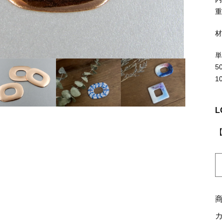
ッピングを続ける
カートを確認
重
5
1
L
K
0