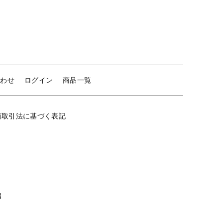
ま
る
【留め金具】 クリップ・差込
か
く
【留め金具】 マスク用クリップ
個
【留め金具】 ネクタイピン
【留め金具】 蝶タック
合わせ
ログイン
商品一覧
【留め金具】 タイタック
商取引法に基づく表記
【留め金具】 スライダー
【留め金具】 ループタイ金具
【留め金具】 スカーフ留め
【留め金具】 スティックピン
属
【留め金具】 帯留め
【留め金具】 紐止め・コの字