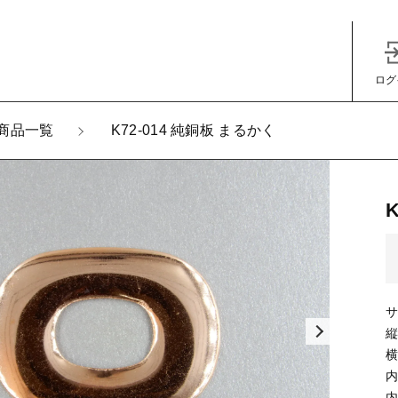
ログ
加しました
商品一覧
K72-014 純銅板 まるかく
-014 純銅板 まるかく
子カテゴリ
サ
縦
その他
横
内
在庫あり
セ
内