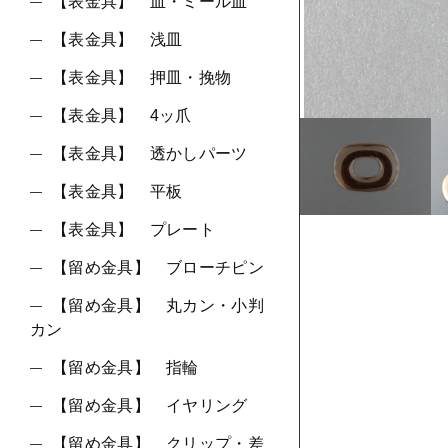
ショ
【表金具】 皿・ミール皿
【表金具】 浅皿
並び順
【表金具】 押皿・挽物
【表金具】 4ッ爪
【表金具】 透かしパーツ
【表金具】 平板
【表金具】 プレート
【留め金具】 ブローチピン
【留め金具】 丸カン・小判
カン
【留め金具】 指輪
【留め金具】 イヤリング
【留め金具】 クリップ・差