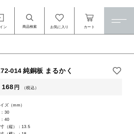
商品検索
イン
お気に入り
カート
ホーム
すべての商品
K72-014 純銅板 まるかく
★訳ありアウトレット★
（税込）
168
円
（税込）
【メッキ付】 製品
【メッキ付】 ブローチ台
イズ（mm）
【はめこみパーツ】 銅板
：30
：40
【はめこみパーツ】 アルミ板
寸（縦）：13.5
ール
寸（横）：18