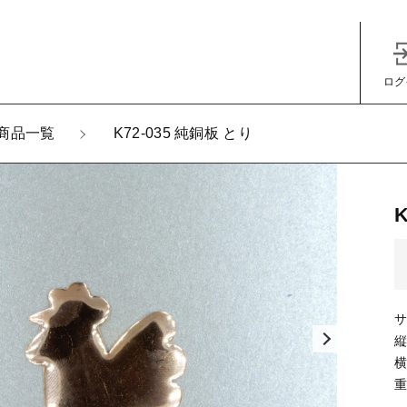
ログ
加しました
商品一覧
K72-035 純銅板 とり
-035 純銅板 とり
子カテゴリ
サ
縦
その他
横
重
在庫あり
セ