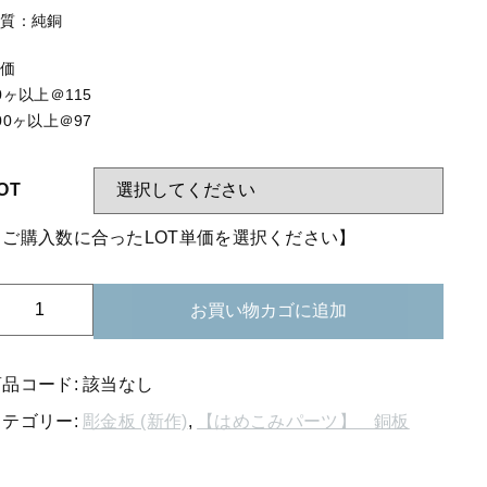
する
【はめこみパーツ】 アミ
材質：純銅
【表金具】 皿・ミール皿
単価
【表金具】 浅皿
0ヶ以上＠115
00ヶ以上＠97
【表金具】 押皿・挽物
【表金具】 4ッ爪
OT
【表金具】 透かしパーツ
【ご購入数に合ったLOT単価を選択ください】
【表金具】 平板
72-
【表金具】 プレート
お買い物カゴに追加
35
【留め金具】 ブローチピン
純
銅
商品コード:
該当なし
【留め金具】 丸カン・小判カン
板
カテゴリー:
彫金板 (新作)
,
【はめこみパーツ】 銅板
と
【留め金具】 指輪
り
【留め金具】 イヤリング