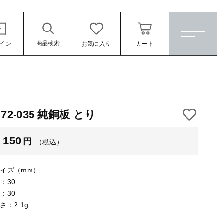
商品検索
イン
お気に入り
カート
ホーム
すべての商品
K72-035 純銅板 とり
★訳ありアウトレット★
（税込）
150
円
（税込）
【メッキ付】 製品
【メッキ付】 ブローチ台
イズ（mm）
【はめこみパーツ】 銅板
：30
：30
【はめこみパーツ】 アルミ板
さ：2.1g
ール