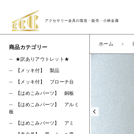
アクセサリー金具の製造・販売 - 小林金属
カートに商品を追
ホーム
商品カテゴリー
★訳ありアウトレット★
【メッキ付】 製品
K72
親カテゴリ
LOT
【メッキ付】 ブローチ台
数量
【はめこみパーツ】 銅板
【はめこみパーツ】 アルミ
板
価格帯
【はめこみパーツ】 アミ
～