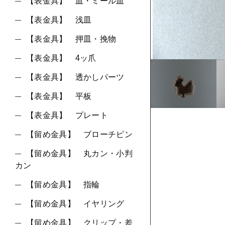
ショ
【表金具】 皿・ミール皿
【表金具】 浅皿
並び順
【表金具】 押皿・挽物
【表金具】 4ッ爪
【表金具】 透かしパーツ
【表金具】 平板
【表金具】 プレート
【留め金具】 ブローチピン
【留め金具】 丸カン・小判
カン
【留め金具】 指輪
【留め金具】 イヤリング
【留め金具】 クリップ・差