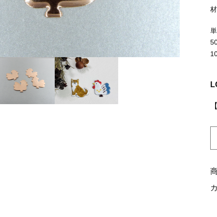
ッピングを続ける
カートを確認
5
1
L
K
0