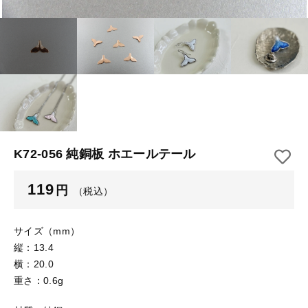
【はめこみパーツ】 アルミ板
【はめこみパーツ】 アミ
その他
【はめこみパーツ】 アミ
在庫あり
セール
【表金具】 皿・ミール皿
【表金具】 皿・ミール皿
並び順
【表金具】 浅皿
【表金具】 浅皿
【表金具】 押皿・挽物
【表金具】 押皿・挽物
【表金具】 4ッ爪
K72-056 純銅板 ホエールテール
【表金具】 4ッ爪
【表金具】 透かしパーツ
119
円
（税込）
【表金具】 平板
【表金具】 透かしパーツ
【表金具】 プレート
サイズ（mm）
【表金具】 平板
縦：13.4
【留め金具】 ブローチピン
横：20.0
【表金具】 プレート
重さ：0.6g
【留め金具】 丸カン・小判カン