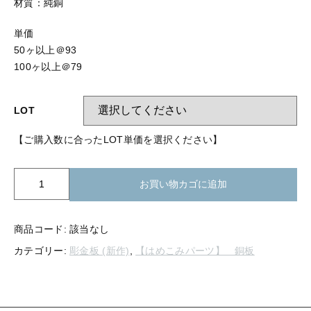
材質：純銅
【留め金具】 指輪
【留め金具】 ブローチピン
【留め金具】 イヤリング
単価
【留め金具】 丸カン・小判カン
50ヶ以上＠93
【留め金具】 クリップ・差込
100ヶ以上＠79
【留め金具】 指輪
【留め金具】 マスク用クリップ
LOT
【留め金具】 ネクタイピン
【留め金具】 イヤリング
【ご購入数に合ったLOT単価を選択ください】
【留め金具】 蝶タック
【留め金具】 クリップ・差込
【留め金具】 タイタック
K72-
お買い物カゴに追加
056
【留め金具】 スライダー
【留め金具】 マスク用クリップ
純
銅
【留め金具】 ループタイ金具
商品コード:
該当なし
【留め金具】 ネクタイピン
板
カテゴリー:
彫金板 (新作)
,
【はめこみパーツ】 銅板
【留め金具】 スカーフ留め
ホ
エ
【留め金具】 蝶タック
【留め金具】 スティックピン
ー
ル
【留め金具】 帯留め