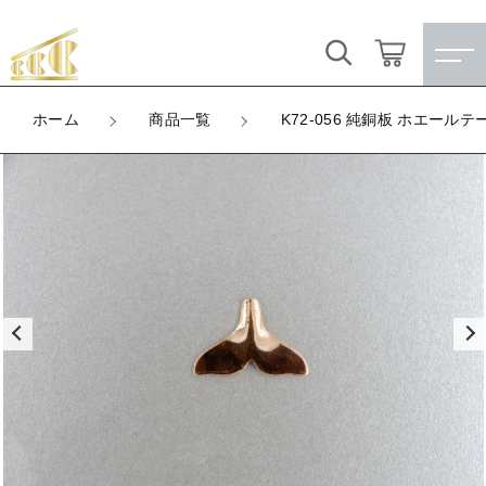
カートに商品を追加しました
キーワード検索
ログイン / 会員登録
ホーム
商品一覧
K72-056 純銅板 ホエールテ
K72-056 純銅板 ホエールテール
すべて
お気に入り
LOT
数量
こだわり検索
★訳ありアウトレット★
（税込）
親カテゴリ
【メッキ付】 製品
すべての商品
★訳ありアウトレット★
【メッキ付】 ブローチ台
子カテゴリ
ショッピングを続ける
【メッキ付】 製品
【はめこみパーツ】 銅板
【メッキ付】 ブローチ台
価格帯
カートを確認する
【はめこみパーツ】 アルミ板
【はめこみパーツ】 銅板
～